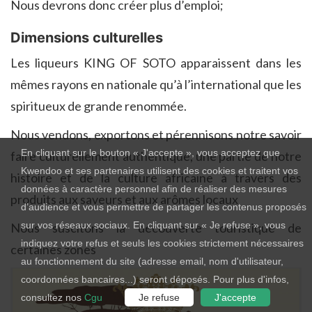
Nous devrons donc créer plus d’emploi;
Dimensions culturelles
Les liqueurs KING OF SOTO apparaissent dans les
mêmes rayons en nationale qu’à l’international que les
spiritueux de grande renommée.
Nous vendons, exportons et pérennisons notre savoir
En cliquant sur le bouton « J'accepte », vous acceptez que
faire culturellement authentique, une partie de notre
Kwendoo et ses partenaires utilisent des cookies et traitent vos
histoire et de la culture africaine à travers des
données à caractère personnel afin de réaliser des mesures
produits aux saveurs et aux arômes locaux
d’audience et vous permettre de partager les contenus proposés
sur vos réseaux sociaux. En cliquant sur « Je refuse », vous
Nous suscitons la découverte touristique de
indiquez votre refus et seuls les cookies strictement nécessaires
certaines zones
au fonctionnement du site (adresse email, nom d'utilisateur,
coordonnées bancaires...) seront déposés. Pour plus d'infos,
consultez nos
Cgu
Je refuse
J'accepte