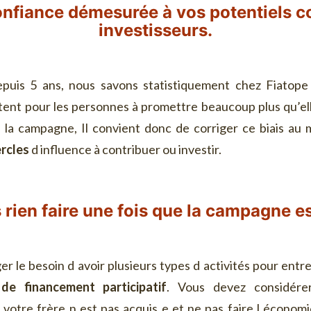
onfiance démesurée à vos potentiels c
investisseurs.
depuis 5 ans, nous savons statistiquement chez Fiatop
tent pour les personnes à promettre beaucoup plus qu’ell
e la campagne, Il convient donc de corriger ce biais au 
rcles
d influence à contribuer ou investir.
 rien faire une fois que la campagne es
iger le besoin d avoir plusieurs types d activités pour entr
e financement participatif
. Vous devez considére
votre frère n est pas acquis e et ne pas faire l économ