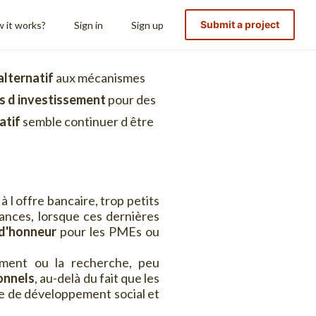
Submit a project
 it works?
Sign in
Sign up
alternatif
aux mécanismes
s d investissement
pour des
atif
semble continuer d être
 l offre bancaire, trop petits
nances, lorsque ces dernières
 d'honneur
pour les PMEs ou
ement ou la recherche, peu
ionnels
, au-delà du fait que les
îne de développement social et