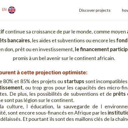
EN
Discover projects
how
if
continue sa croissance de par le monde, comme moyen
êts bancaires
, les aides et subventions ou encore les
fond
t en don, prêt ou en investissement,
le financement particip
promis à un bel avenir sur le continent africain.
urent à cette projection optimiste:
re 80% et 85% des projets ou
startups
sont incompatibles à
tissement
, ou trop gros pour les capacités des micro-fi
s. De plus, les possibilités de subventions et de
prêts
 sont pas légion sur le continent.
a culture, l éducation, la sauvegarde de l environn
ité, sont encore sous-financés en Afrique par les
institut
délaissés. Et pourtant ils sont des maillons clés de la cha