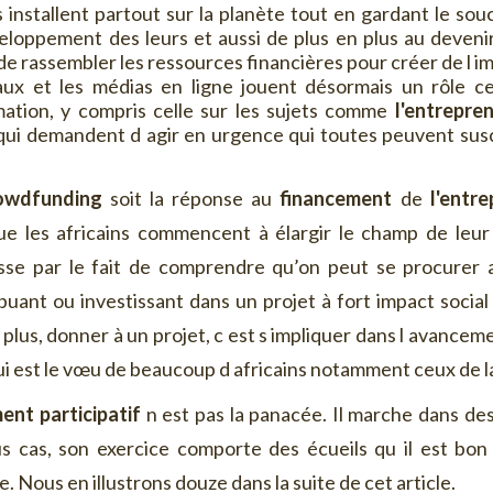
s installent partout sur la planète tout en gardant le sou
loppement des leurs et aussi de plus en plus au devenir 
de rassembler les ressources financières pour créer de l i
aux et les médias en ligne jouent désormais un rôle cen
mation, y compris celle sur les sujets comme
l'entrepre
s qui demandent d agir en urgence qui toutes peuvent susc
owdfunding
soit la réponse au
financement
de
l'entre
ue les africains commencent à élargir le champ de leur s
passe par le fait de comprendre qu’on peut se procurer 
buant ou investissant dans un projet à fort impact social
 plus, donner à un projet, c est s impliquer dans l avancemen
ui est le vœu de beaucoup d africains notamment ceux de l
ent participatif
n est pas la panacée. Il marche dans des 
s cas, son exercice comporte des écueils qu il est bon
. Nous en illustrons douze dans la suite de cet article.