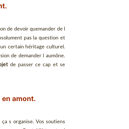
t.
sion de devoir quemander de l
solument pas la question et
un certain héritage culturel.
ession de demander l aumône.
ojet
de passer ce cap et se
f
en amont.
t ça s organise. Vos soutiens