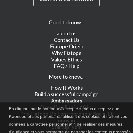
Good to know...
about us
Contact Us
Fiatope Origin
Why Fiatope
Values Ethics
FAQ / Help
More to know...
How It Works
Build a successful campaign
Ambassadors
Crowdfunding in Africa
En cliquant sur le bouton « J'accepte », vous acceptez que
Prix Fiatope De L'entrepreneur Social Et
Kwendoo et ses partenaires utilisent des cookies et traitent vos
Innovant
données à caractère personnel afin de réaliser des mesures
Startup Iyem
d’audience et vous permettre de partager les contenus proposés