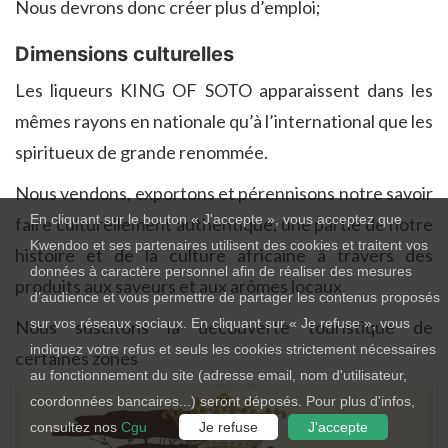
Nous devrons donc créer plus d’emploi;
Dimensions culturelles
Les liqueurs KING OF SOTO apparaissent dans les
mêmes rayons en nationale qu’à l’international que les
spiritueux de grande renommée.
Nous vendons, exportons et pérennisons notre savoir
En cliquant sur le bouton « J'accepte », vous acceptez que
faire culturellement authentique, une partie de notre
Kwendoo et ses partenaires utilisent des cookies et traitent vos
histoire et de la culture africaine à travers des
données à caractère personnel afin de réaliser des mesures
produits aux saveurs et aux arômes locaux
d’audience et vous permettre de partager les contenus proposés
sur vos réseaux sociaux. En cliquant sur « Je refuse », vous
Nous suscitons la découverte touristique de
indiquez votre refus et seuls les cookies strictement nécessaires
certaines zones
au fonctionnement du site (adresse email, nom d'utilisateur,
coordonnées bancaires...) seront déposés. Pour plus d'infos,
consultez nos
Cgu
Je refuse
J'accepte