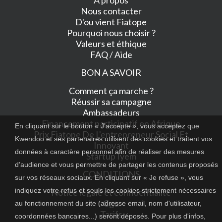
Nous contacter
D'ou vient Fiatope
Pourquoi nous choisir ?
Valeurs et éthique
FAQ / Aide
BON A SAVOIR
Comment ça marche ?
Réussir sa campagne
Ambassadeurs
Financement participatif en Afrique
En cliquant sur le bouton « J'accepte », vous acceptez que
Prix Fiatope De L'entrepreneur Social Et
Kwendoo et ses partenaires utilisent des cookies et traitent vos
Innovant
données à caractère personnel afin de réaliser des mesures
Startup Iyem
d’audience et vous permettre de partager les contenus proposés
CONDITIONS
sur vos réseaux sociaux. En cliquant sur « Je refuse », vous
indiquez votre refus et seuls les cookies strictement nécessaires
Notice légale et confidentialité
Cgu
au fonctionnement du site (adresse email, nom d'utilisateur,
Tarifs
coordonnées bancaires...) seront déposés. Pour plus d'infos,