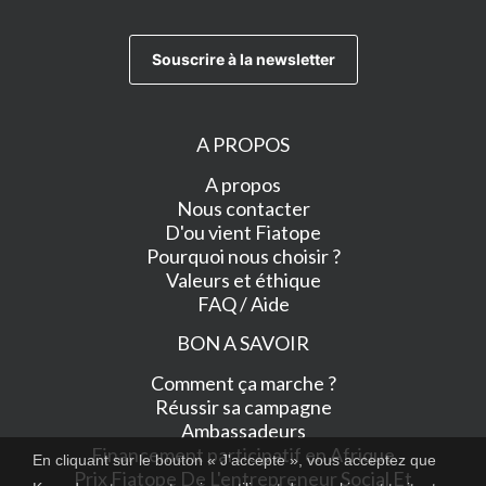
A PROPOS
A propos
Nous contacter
D'ou vient Fiatope
Pourquoi nous choisir ?
Valeurs et éthique
FAQ / Aide
BON A SAVOIR
Comment ça marche ?
Réussir sa campagne
Ambassadeurs
Financement participatif en Afrique
En cliquant sur le bouton « J'accepte », vous acceptez que
Prix Fiatope De L'entrepreneur Social Et