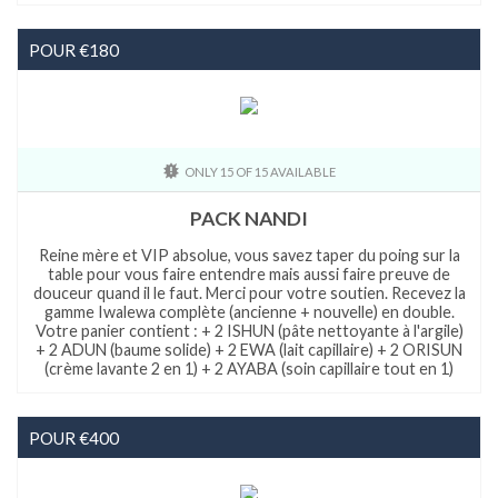
POUR €180
ONLY 15 OF 15 AVAILABLE
PACK NANDI
Reine mère et VIP absolue, vous savez taper du poing sur la
table pour vous faire entendre mais aussi faire preuve de
douceur quand il le faut. Merci pour votre soutien. Recevez la
gamme Iwalewa complète (ancienne + nouvelle) en double.
Votre panier contient : + 2 ISHUN (pâte nettoyante à l'argile)
+ 2 ADUN (baume solide) + 2 EWA (lait capillaire) + 2 ORISUN
(crème lavante 2 en 1) + 2 AYABA (soin capillaire tout en 1)
POUR €400