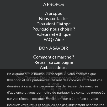
A PROPOS
A propos
Nous contacter
D'ou vient Fiatope
Pourquoi nous choisir ?
Valeurs et éthique
FAQ / Aide
BON A SAVOIR
Comment ça marche ?
Réussir sa campagne
Ambassadeurs
Financement participatif en Afrique
En cliquant sur le bouton « J'accepte », vous acceptez que
Prix Fiatope De L'entrepreneur Social Et
Kwendoo et ses partenaires utilisent des cookies et traitent vos
Innovant
données à caractère personnel afin de réaliser des mesures
Startup Iyem
d’audience et vous permettre de partager les contenus proposés
CONDITIONS
sur vos réseaux sociaux. En cliquant sur « Je refuse », vous
indiquez votre refus et seuls les cookies strictement nécessaires
Notice légale et confidentialité