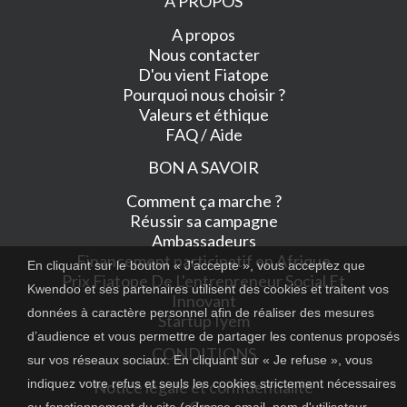
A PROPOS
A propos
Nous contacter
D'ou vient Fiatope
Pourquoi nous choisir ?
Valeurs et éthique
FAQ / Aide
BON A SAVOIR
Comment ça marche ?
Réussir sa campagne
Ambassadeurs
Financement participatif en Afrique
En cliquant sur le bouton « J'accepte », vous acceptez que
Prix Fiatope De L'entrepreneur Social Et
Kwendoo et ses partenaires utilisent des cookies et traitent vos
Innovant
données à caractère personnel afin de réaliser des mesures
Startup Iyem
d’audience et vous permettre de partager les contenus proposés
CONDITIONS
sur vos réseaux sociaux. En cliquant sur « Je refuse », vous
indiquez votre refus et seuls les cookies strictement nécessaires
Notice légale et confidentialité