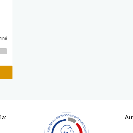
miné
ia:
Au