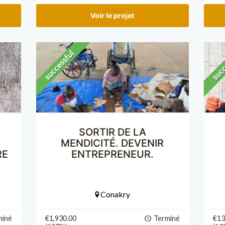
Voir le projet
SORTIR DE LA
MENDICITÉ. DEVENIR
RE
ENTREPRENEUR.
Conakry
miné
€1,930.00
Terminé
€13