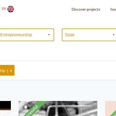
EN
Discover projects
how
x
ship |