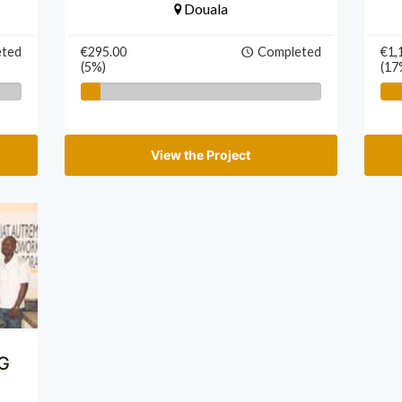
Douala
eted
€295.00
Completed
€1,
(5%)
(17
View the Project
G