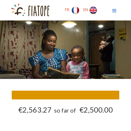
FR
EN
€2,563.27
€2,500.00
so far of