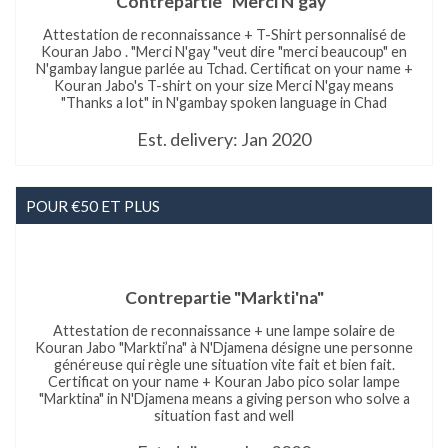
Contrepartie "Merci N'gay"
Attestation de reconnaissance + T-Shirt personnalisé de
Kouran Jabo . "Merci N'gay "veut dire "merci beaucoup" en
N'gambay langue parlée au Tchad. Certificat on your name +
Kouran Jabo's T-shirt on your size Merci N'gay means
"Thanks a lot" in N'gambay spoken language in Chad
Est. delivery: Jan 2020
POUR €50 ET PLUS
Contrepartie "Markti'na"
Attestation de reconnaissance + une lampe solaire de
Kouran Jabo "Markti’na" à N'Djamena désigne une personne
généreuse qui règle une situation vite fait et bien fait.
Certificat on your name + Kouran Jabo pico solar lampe
"Marktina" in N'Djamena means a giving person who solve a
situation fast and well