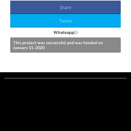
Share
Tweet
Whatsapp
This project was successful and was funded on
January 15, 2020