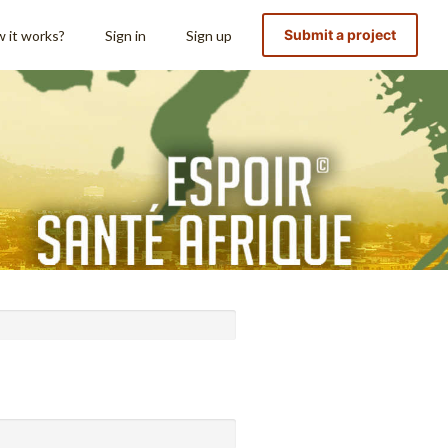
Submit a project
 it works?
Sign in
Sign up