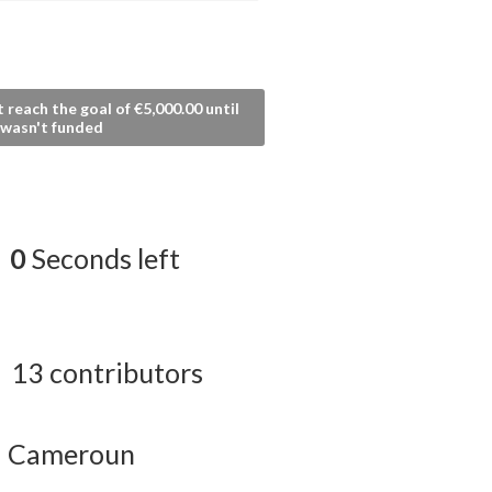
t reach the goal of €5,000.00 until
d wasn't funded
0
Seconds left
13 contributors
Cameroun