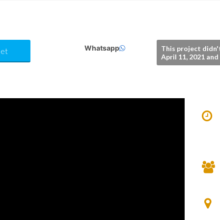
Whatsapp
This project didn'
et
April 11, 2021 an