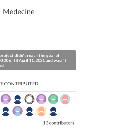
Medecine
project didn't reach the goal of
0.00 until April 11, 2021 and wasn't
ed
E CONTRIBUTED
13 contributors