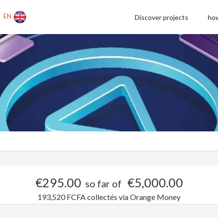
EN
Discover projects
how
€295.00
€5,000.00
so far of
193,520 FCFA collectés via Orange Money