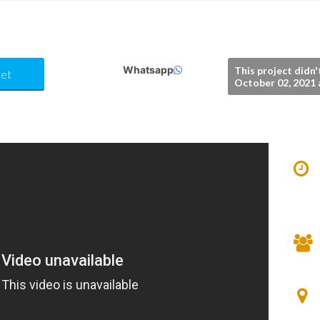
Whatsapp
This project didn'
et
October 02, 2021 