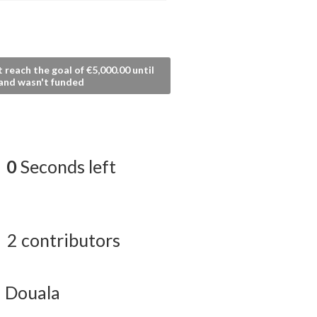
t reach the goal of €5,000.00 until
and wasn't funded
0
Seconds left
2 contributors
Douala