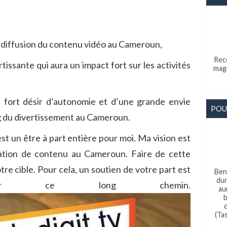
 diffusion du contenu vidéo au Cameroun,
Rec
ssante qui aura un impact fort sur les activités
magi
ort désir d’autonomie et d’une grande envie
POU
ng du divertissement au Cameroun.
’est un être à part entière pour moi. Ma vision est
éation de contenu au Cameroun. Faire de cette
re cible. Pour cela, un soutien de votre part est
Ben
dur
r ce long chemin.
au
b
(Ta