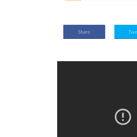
Share
Twe