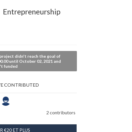
Entrepreneurship
project didn't reach the goal of
0.00 until October 02, 2021 and
't funded
E CONTRIBUTED
2 contributors
R €20 ET PLUS