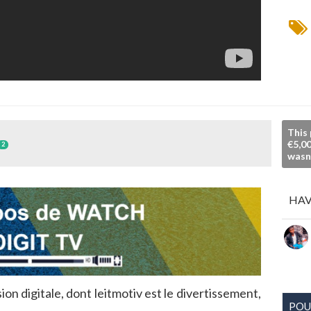
This 
€5,00
2
wasn
HAV
 digitale, dont leitmotiv est le divertissement,
POU