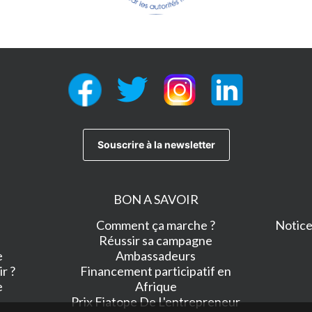
BON A SAVOIR
Comment ça marche ?
Notice 
Réussir sa campagne
e
Ambassadeurs
r ?
Financement participatif en
e
Afrique
Prix Fiatope De L'entrepreneur