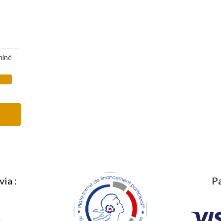
miné
ia :
Pa