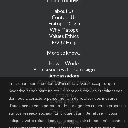
Good to know...
about us
Contact Us
Fiatope Origin
Why Fiatope
Values Ethics
FAQ / Help
More to know...
How It Works
Build a successful campaign
Ambassadors
Crowdfunding in Africa
En cliquant sur le bouton « J'accepte », vous acceptez que
Prix Fiatope De L'entrepreneur Social Et
Kwendoo et ses partenaires utilisent des cookies et traitent vos
Innovant
données à caractère personnel afin de réaliser des mesures
Startup Iyem
d’audience et vous permettre de partager les contenus proposés
Terms of Use
sur vos réseaux sociaux. En cliquant sur « Je refuse », vous
indiquez votre refus et seuls les cookies strictement nécessaires
Privacy Policy
Cgu