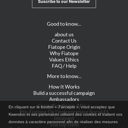
Good to know...
about us
Contact Us
Fiatope Origin
Why Fiatope
Values Ethics
FAQ / Help
More to know...
How It Works
Build a successful campaign
Ambassadors
Crowdfunding in Africa
En cliquant sur le bouton « J'accepte », vous acceptez que
Prix Fiatope De L'entrepreneur Social Et
Kwendoo et ses partenaires utilisent des cookies et traitent vos
Innovant
données à caractère personnel afin de réaliser des mesures
Startup Iyem