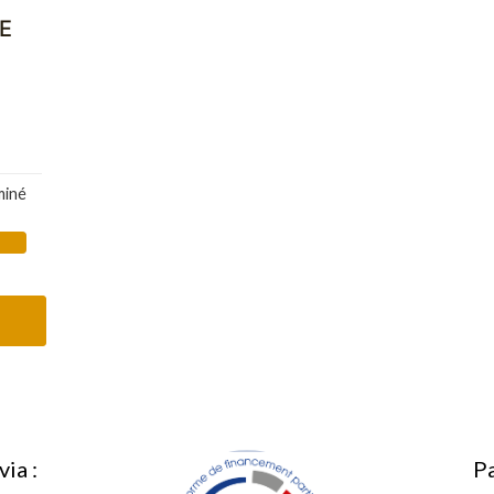
E
miné
ia :
Pa