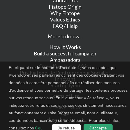
Contact Us
Fiatope Origin
Why Fiatope
Values Ethics
FAQ / Help
More to know...
How It Works
Build a successful campaign
Ambassadors
Crowdfunding in Africa
En cliquant sur le bouton « J'accepte », vous acceptez que
Prix Fiatope De L'entrepreneur Social Et
Kwendoo et ses partenaires utilisent des cookies et traitent vos
Innovant
données à caractère personnel afin de réaliser des mesures
Startup Iyem
d’audience et vous permettre de partager les contenus proposés
Terms of Use
sur vos réseaux sociaux. En cliquant sur « Je refuse », vous
indiquez votre refus et seuls les cookies strictement nécessaires
Privacy Policy
Cgu
au fonctionnement du site (adresse email, nom d'utilisateur,
How does it cost
coordonnées bancaires...) seront déposés. Pour plus d'infos,
consultez nos
Cgu
Je refuse
J'accepte