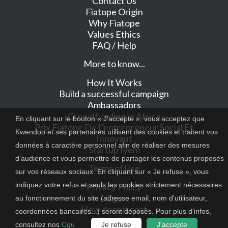
Contact Us
Fiatope Origin
Why Fiatope
Values Ethics
FAQ / Help
More to know...
How It Works
Build a successful campaign
Ambassadors
Crowdfunding in Africa
En cliquant sur le bouton « J'accepte », vous acceptez que
Prix Fiatope De L'entrepreneur Social Et
Kwendoo et ses partenaires utilisent des cookies et traitent vos
Innovant
données à caractère personnel afin de réaliser des mesures
Startup Iyem
d’audience et vous permettre de partager les contenus proposés
Terms of Use
sur vos réseaux sociaux. En cliquant sur « Je refuse », vous
indiquez votre refus et seuls les cookies strictement nécessaires
Privacy Policy
Cgu
au fonctionnement du site (adresse email, nom d'utilisateur,
How does it cost
coordonnées bancaires...) seront déposés. Pour plus d'infos,
consultez nos
Cgu
Je refuse
J'accepte